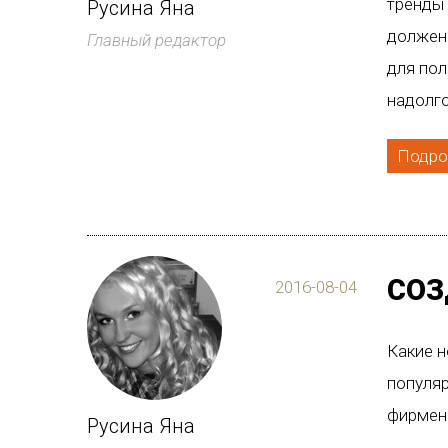
тренды
Русина Яна
должен 
Главный редактор
для пол
надолг
Подро
СОЗ
2016-08-04
Какие 
популяр
фирменн
Русина Яна