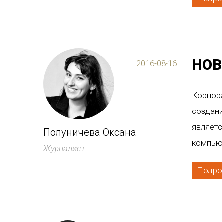
НОВ
2016-08-16
Корпора
создан
являетс
Полуничева Оксана
компьют
Журналист
Подро