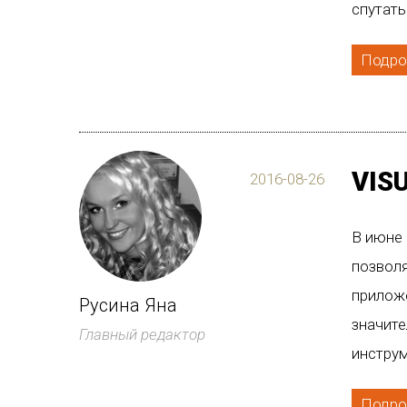
спутать
Подро
VIS
2016-08-26
В июне 
позвол
прилож
Русина Яна
значите
Главный редактор
инструм
Подро