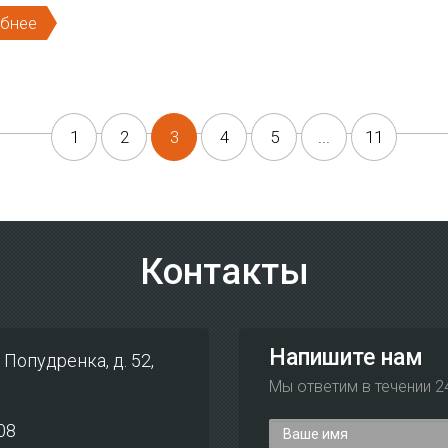
бнее
1
2
3
4
5
...
11
Контакты
Напишите нам
. Попудренка, д. 52,
Мы ответим в течении 2
08