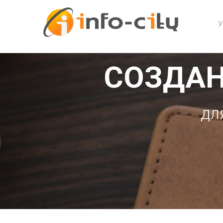
У
СОЗДАН
дл