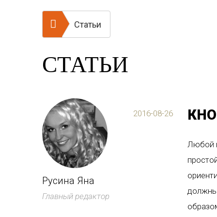
Статьи
СТАТЬИ
КНО
2016-08-26
Любой п
простой
ориенти
Русина Яна
должны 
Главный редактор
образом